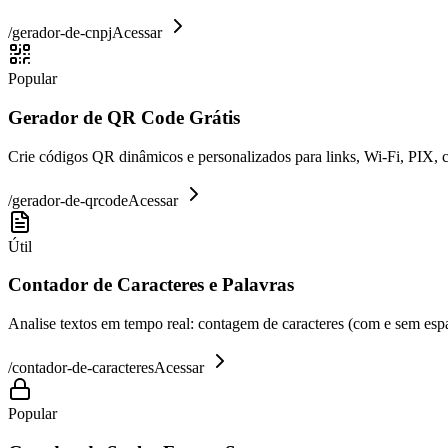
/
gerador-de-cnpj
Acessar
Popular
Gerador de QR Code Grátis
Crie códigos QR dinâmicos e personalizados para links, Wi-Fi, PIX, 
/
gerador-de-qrcode
Acessar
Útil
Contador de Caracteres e Palavras
Analise textos em tempo real: contagem de caracteres (com e sem espaç
/
contador-de-caracteres
Acessar
Popular