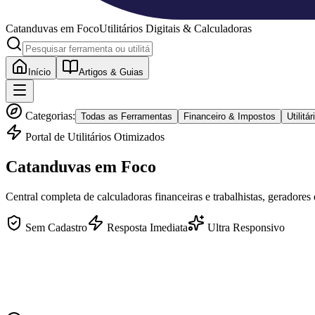
Catanduvas
em Foco
Utilitários Digitais & Calculadoras
Início
Artigos & Guias
Categorias:
Todas as Ferramentas
Financeiro & Impostos
Utilit
Portal de Utilitários Otimizados
Catanduvas
em Foco
Central completa de calculadoras financeiras e trabalhistas, geradores
Sem Cadastro
Resposta Imediata
Ultra Responsivo