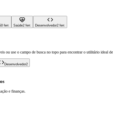
50 ferr.
Saúde
2 ferr.
Desenvolvedor
2 ferr.
eis ou use o campo de busca no topo para encontrar o utilitário ideal d
Desenvolvedor
2
os
lação e finanças.