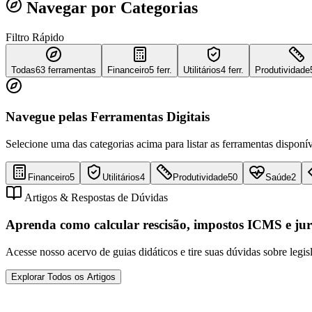
Navegar por Categorias
Filtro Rápido
Todas
63
ferramentas
Financeiro
5 ferr.
Utilitários
4 ferr.
Produtividade
Navegue pelas Ferramentas Digitais
Selecione uma das categorias acima para listar as ferramentas disponív
Financeiro
5
Utilitários
4
Produtividade
50
Saúde
2
Artigos & Respostas de Dúvidas
Aprenda como calcular rescisão, impostos ICMS e jur
Acesse nosso acervo de guias didáticos e tire suas dúvidas sobre legis
Explorar Todos os Artigos