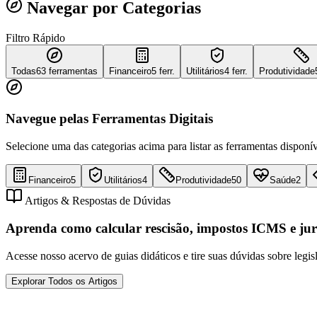
Navegar por Categorias
Filtro Rápido
Todas
63
ferramentas
Financeiro
5 ferr.
Utilitários
4 ferr.
Produtividade
Navegue pelas Ferramentas Digitais
Selecione uma das categorias acima para listar as ferramentas disponív
Financeiro
5
Utilitários
4
Produtividade
50
Saúde
2
Artigos & Respostas de Dúvidas
Aprenda como calcular rescisão, impostos ICMS e jur
Acesse nosso acervo de guias didáticos e tire suas dúvidas sobre legis
Explorar Todos os Artigos