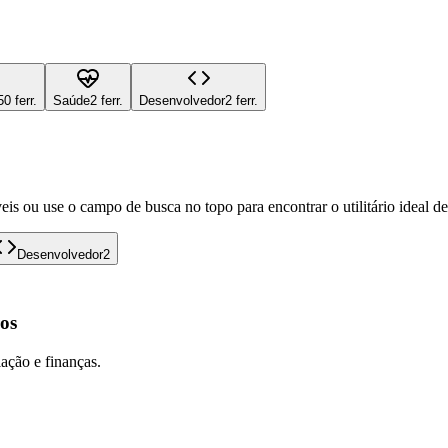
50 ferr.
Saúde
2 ferr.
Desenvolvedor
2 ferr.
eis ou use o campo de busca no topo para encontrar o utilitário ideal d
Desenvolvedor
2
os
lação e finanças.