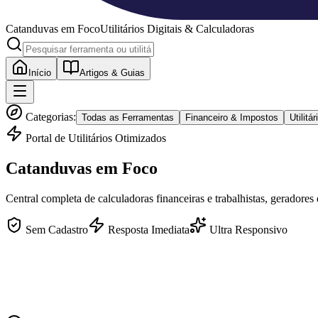
Catanduvas
em Foco
Utilitários Digitais & Calculadoras
Início
Artigos & Guias
Categorias:
Todas as Ferramentas
Financeiro & Impostos
Utilit
Portal de Utilitários Otimizados
Catanduvas
em Foco
Central completa de calculadoras financeiras e trabalhistas, geradores
Sem Cadastro
Resposta Imediata
Ultra Responsivo