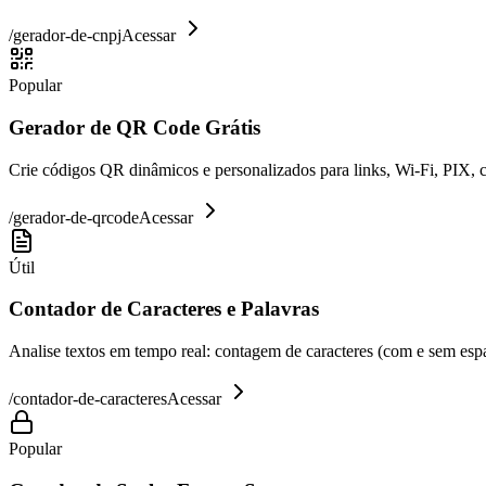
/
gerador-de-cnpj
Acessar
Popular
Gerador de QR Code Grátis
Crie códigos QR dinâmicos e personalizados para links, Wi-Fi, PIX, 
/
gerador-de-qrcode
Acessar
Útil
Contador de Caracteres e Palavras
Analise textos em tempo real: contagem de caracteres (com e sem espaç
/
contador-de-caracteres
Acessar
Popular