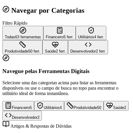
Navegar por Categorias
Filtro Rápido
Todas
63
ferramentas
Financeiro
5 ferr.
Utilitários
4 ferr.
Produtividade
50 ferr.
Saúde
2 ferr.
Desenvolvedor
2 ferr.
Navegue pelas Ferramentas Digitais
Selecione uma das categorias acima para listar as ferramentas
disponíveis ou use o campo de busca no topo para encontrar o
utilitário ideal de forma instantânea.
Financeiro
5
Utilitários
4
Produtividade
50
Saúde
2
Desenvolvedor
2
Artigos & Respostas de Dúvidas