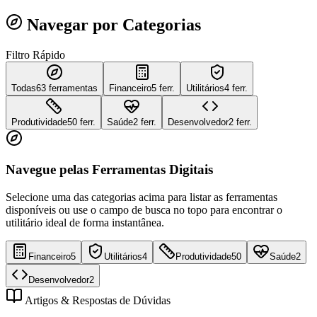
Navegar por Categorias
Filtro Rápido
Todas
63
ferramentas
Financeiro
5 ferr.
Utilitários
4 ferr.
Produtividade
50 ferr.
Saúde
2 ferr.
Desenvolvedor
2 ferr.
Navegue pelas Ferramentas Digitais
Selecione uma das categorias acima para listar as ferramentas
disponíveis ou use o campo de busca no topo para encontrar o
utilitário ideal de forma instantânea.
Financeiro
5
Utilitários
4
Produtividade
50
Saúde
2
Desenvolvedor
2
Artigos & Respostas de Dúvidas