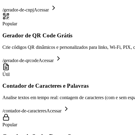
/
gerador-de-cnpj
Acessar
Popular
Gerador de QR Code Grátis
Crie códigos QR dinâmicos e personalizados para links, Wi-Fi, PIX, 
/
gerador-de-qrcode
Acessar
Útil
Contador de Caracteres e Palavras
Analise textos em tempo real: contagem de caracteres (com e sem espaç
/
contador-de-caracteres
Acessar
Popular