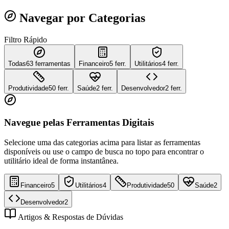
Navegar por Categorias
Filtro Rápido
Todas
63
ferramentas
Financeiro
5 ferr.
Utilitários
4 ferr.
Produtividade
50 ferr.
Saúde
2 ferr.
Desenvolvedor
2 ferr.
Navegue pelas Ferramentas Digitais
Selecione uma das categorias acima para listar as ferramentas
disponíveis ou use o campo de busca no topo para encontrar o
utilitário ideal de forma instantânea.
Financeiro
5
Utilitários
4
Produtividade
50
Saúde
2
Desenvolvedor
2
Artigos & Respostas de Dúvidas