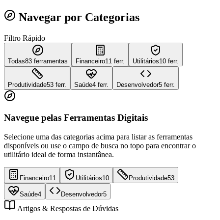
Navegar por Categorias
Filtro Rápido
Todas
83
ferramentas
Financeiro
11 ferr.
Utilitários
10 ferr.
Produtividade
53 ferr.
Saúde
4 ferr.
Desenvolvedor
5 ferr.
Navegue pelas Ferramentas Digitais
Selecione uma das categorias acima para listar as ferramentas
disponíveis ou use o campo de busca no topo para encontrar o
utilitário ideal de forma instantânea.
Financeiro
11
Utilitários
10
Produtividade
53
Saúde
4
Desenvolvedor
5
Artigos & Respostas de Dúvidas