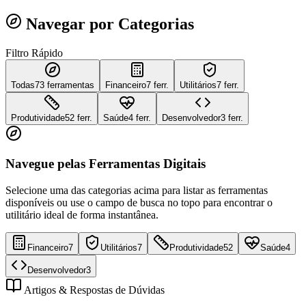
Navegar por Categorias
Filtro Rápido
Todas
73
ferramentas
Financeiro
7 ferr.
Utilitários
7 ferr.
Produtividade
52 ferr.
Saúde
4 ferr.
Desenvolvedor
3 ferr.
Navegue pelas Ferramentas Digitais
Selecione uma das categorias acima para listar as ferramentas
disponíveis ou use o campo de busca no topo para encontrar o
utilitário ideal de forma instantânea.
Financeiro
7
Utilitários
7
Produtividade
52
Saúde
4
Desenvolvedor
3
Artigos & Respostas de Dúvidas