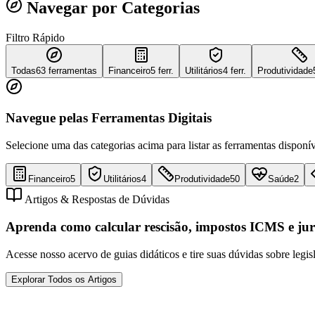
Navegar por Categorias
Filtro Rápido
Todas
63
ferramentas
Financeiro
5 ferr.
Utilitários
4 ferr.
Produtividade
Navegue pelas Ferramentas Digitais
Selecione uma das categorias acima para listar as ferramentas disponív
Financeiro
5
Utilitários
4
Produtividade
50
Saúde
2
Artigos & Respostas de Dúvidas
Aprenda como calcular rescisão, impostos ICMS e jur
Acesse nosso acervo de guias didáticos e tire suas dúvidas sobre legis
Explorar Todos os Artigos