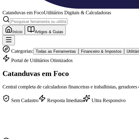
Catanduvas
em Foco
Utilitários Digitais & Calculadoras
Início
Artigos & Guias
Categorias:
Todas as Ferramentas
Financeiro & Impostos
Utilit
Portal de Utilitários Otimizados
Catanduvas
em Foco
Central completa de calculadoras financeiras e trabalhistas, geradores
Sem Cadastro
Resposta Imediata
Ultra Responsivo