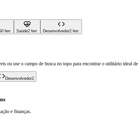
50 ferr.
Saúde
2 ferr.
Desenvolvedor
2 ferr.
eis ou use o campo de busca no topo para encontrar o utilitário ideal d
Desenvolvedor
2
os
lação e finanças.