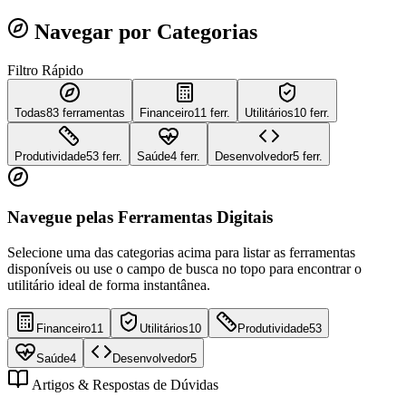
Navegar por Categorias
Filtro Rápido
Todas
83
ferramentas
Financeiro
11 ferr.
Utilitários
10 ferr.
Produtividade
53 ferr.
Saúde
4 ferr.
Desenvolvedor
5 ferr.
Navegue pelas Ferramentas Digitais
Selecione uma das categorias acima para listar as ferramentas
disponíveis ou use o campo de busca no topo para encontrar o
utilitário ideal de forma instantânea.
Financeiro
11
Utilitários
10
Produtividade
53
Saúde
4
Desenvolvedor
5
Artigos & Respostas de Dúvidas