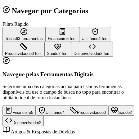
Navegar por Categorias
Filtro Rápido
Todas
63
ferramentas
Financeiro
5 ferr.
Utilitários
4 ferr.
Produtividade
50 ferr.
Saúde
2 ferr.
Desenvolvedor
2 ferr.
Navegue pelas Ferramentas Digitais
Selecione uma das categorias acima para listar as ferramentas
disponíveis ou use o campo de busca no topo para encontrar o
utilitário ideal de forma instantânea.
Financeiro
5
Utilitários
4
Produtividade
50
Saúde
2
Desenvolvedor
2
Artigos & Respostas de Dúvidas