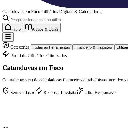
Catanduvas
em Foco
Utilitários Digitais & Calculadoras
Início
Artigos & Guias
Categorias:
Todas as Ferramentas
Financeiro & Impostos
Utilit
Portal de Utilitários Otimizados
Catanduvas
em Foco
Central completa de calculadoras financeiras e trabalhistas, geradores
Sem Cadastro
Resposta Imediata
Ultra Responsivo