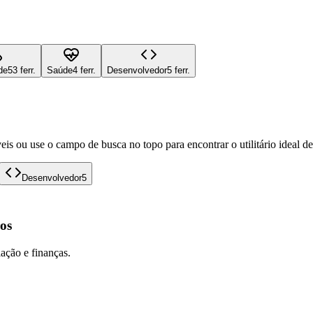
de
53 ferr.
Saúde
4 ferr.
Desenvolvedor
5 ferr.
eis ou use o campo de busca no topo para encontrar o utilitário ideal d
Desenvolvedor
5
os
lação e finanças.