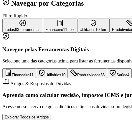
Navegar por Categorias
Filtro Rápido
Todas
83
ferramentas
Financeiro
11 ferr.
Utilitários
10 ferr.
Produtivida
Navegue pelas Ferramentas Digitais
Selecione uma das categorias acima para listar as ferramentas disponív
Financeiro
11
Utilitários
10
Produtividade
53
Saúde
4
Artigos & Respostas de Dúvidas
Aprenda como calcular rescisão, impostos ICMS e jur
Acesse nosso acervo de guias didáticos e tire suas dúvidas sobre legis
Explorar Todos os Artigos