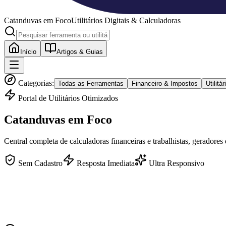
Catanduvas
em Foco
Utilitários Digitais & Calculadoras
Início
Artigos & Guias
Categorias:
Todas as Ferramentas
Financeiro & Impostos
Utilit
Portal de Utilitários Otimizados
Catanduvas
em Foco
Central completa de calculadoras financeiras e trabalhistas, geradores
Sem Cadastro
Resposta Imediata
Ultra Responsivo