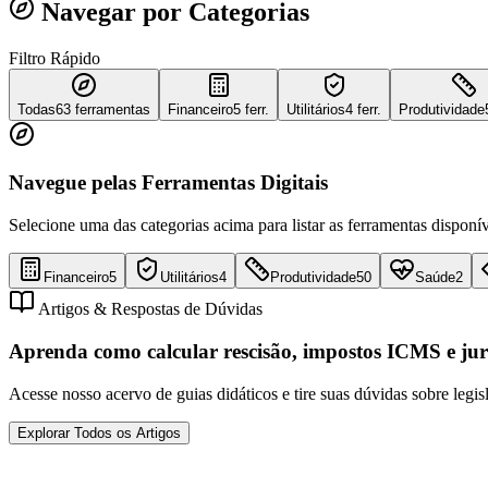
Navegar por Categorias
Filtro Rápido
Todas
63
ferramentas
Financeiro
5 ferr.
Utilitários
4 ferr.
Produtividade
Navegue pelas Ferramentas Digitais
Selecione uma das categorias acima para listar as ferramentas disponív
Financeiro
5
Utilitários
4
Produtividade
50
Saúde
2
Artigos & Respostas de Dúvidas
Aprenda como calcular rescisão, impostos ICMS e jur
Acesse nosso acervo de guias didáticos e tire suas dúvidas sobre legis
Explorar Todos os Artigos