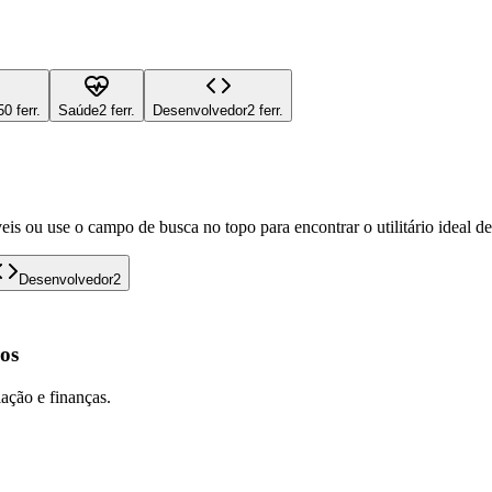
50 ferr.
Saúde
2 ferr.
Desenvolvedor
2 ferr.
eis ou use o campo de busca no topo para encontrar o utilitário ideal d
Desenvolvedor
2
os
lação e finanças.