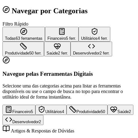
Navegar por Categorias
Filtro Rápido
Todas
63
ferramentas
Financeiro
5 ferr.
Utilitários
4 ferr.
Produtividade
50 ferr.
Saúde
2 ferr.
Desenvolvedor
2 ferr.
Navegue pelas Ferramentas Digitais
Selecione uma das categorias acima para listar as ferramentas
disponíveis ou use o campo de busca no topo para encontrar o
utilitário ideal de forma instantânea.
Financeiro
5
Utilitários
4
Produtividade
50
Saúde
2
Desenvolvedor
2
Artigos & Respostas de Dúvidas