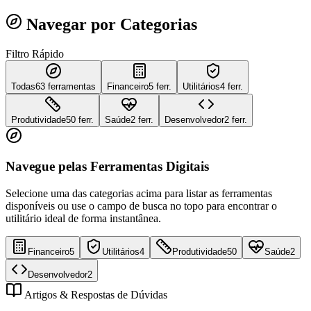
Navegar por Categorias
Filtro Rápido
Todas
63
ferramentas
Financeiro
5 ferr.
Utilitários
4 ferr.
Produtividade
50 ferr.
Saúde
2 ferr.
Desenvolvedor
2 ferr.
Navegue pelas Ferramentas Digitais
Selecione uma das categorias acima para listar as ferramentas
disponíveis ou use o campo de busca no topo para encontrar o
utilitário ideal de forma instantânea.
Financeiro
5
Utilitários
4
Produtividade
50
Saúde
2
Desenvolvedor
2
Artigos & Respostas de Dúvidas