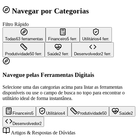
Navegar por Categorias
Filtro Rápido
Todas
63
ferramentas
Financeiro
5 ferr.
Utilitários
4 ferr.
Produtividade
50 ferr.
Saúde
2 ferr.
Desenvolvedor
2 ferr.
Navegue pelas Ferramentas Digitais
Selecione uma das categorias acima para listar as ferramentas
disponíveis ou use o campo de busca no topo para encontrar o
utilitário ideal de forma instantânea.
Financeiro
5
Utilitários
4
Produtividade
50
Saúde
2
Desenvolvedor
2
Artigos & Respostas de Dúvidas