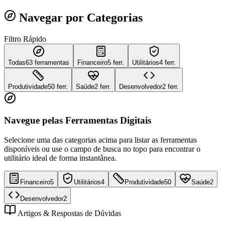
Navegar por Categorias
Filtro Rápido
Todas
63
ferramentas
Financeiro
5 ferr.
Utilitários
4 ferr.
Produtividade
50 ferr.
Saúde
2 ferr.
Desenvolvedor
2 ferr.
Navegue pelas Ferramentas Digitais
Selecione uma das categorias acima para listar as ferramentas
disponíveis ou use o campo de busca no topo para encontrar o
utilitário ideal de forma instantânea.
Financeiro
5
Utilitários
4
Produtividade
50
Saúde
2
Desenvolvedor
2
Artigos & Respostas de Dúvidas