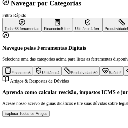
Navegar por Categorias
Filtro Rápido
Todas
63
ferramentas
Financeiro
5 ferr.
Utilitários
4 ferr.
Produtividade
Navegue pelas Ferramentas Digitais
Selecione uma das categorias acima para listar as ferramentas disponív
Financeiro
5
Utilitários
4
Produtividade
50
Saúde
2
Artigos & Respostas de Dúvidas
Aprenda como calcular rescisão, impostos ICMS e jur
Acesse nosso acervo de guias didáticos e tire suas dúvidas sobre legis
Explorar Todos os Artigos