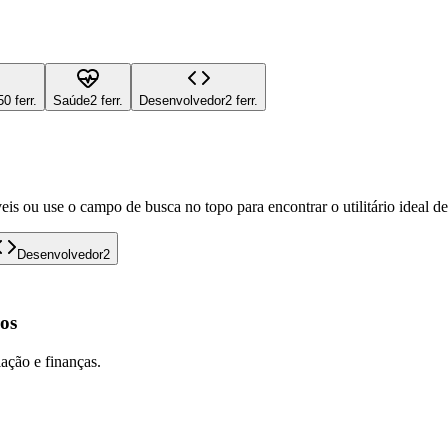
50 ferr.
Saúde
2 ferr.
Desenvolvedor
2 ferr.
eis ou use o campo de busca no topo para encontrar o utilitário ideal d
Desenvolvedor
2
os
lação e finanças.