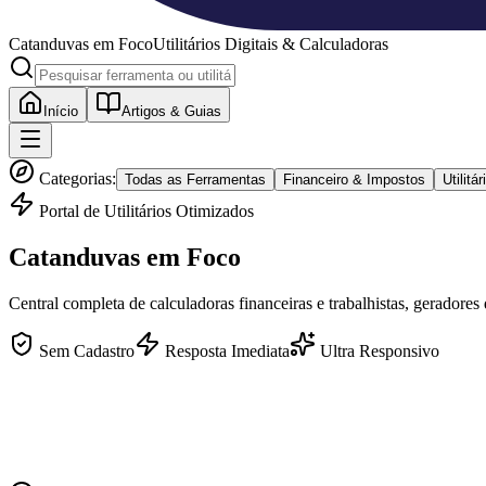
Catanduvas
em Foco
Utilitários Digitais & Calculadoras
Início
Artigos & Guias
Categorias:
Todas as Ferramentas
Financeiro & Impostos
Utilit
Portal de Utilitários Otimizados
Catanduvas
em Foco
Central completa de calculadoras financeiras e trabalhistas, geradores
Sem Cadastro
Resposta Imediata
Ultra Responsivo