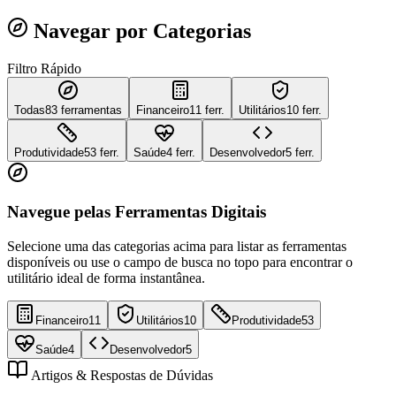
Navegar por Categorias
Filtro Rápido
Todas
83
ferramentas
Financeiro
11 ferr.
Utilitários
10 ferr.
Produtividade
53 ferr.
Saúde
4 ferr.
Desenvolvedor
5 ferr.
Navegue pelas Ferramentas Digitais
Selecione uma das categorias acima para listar as ferramentas
disponíveis ou use o campo de busca no topo para encontrar o
utilitário ideal de forma instantânea.
Financeiro
11
Utilitários
10
Produtividade
53
Saúde
4
Desenvolvedor
5
Artigos & Respostas de Dúvidas