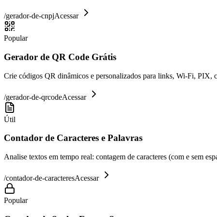
/
gerador-de-cnpj
Acessar
Popular
Gerador de QR Code Grátis
Crie códigos QR dinâmicos e personalizados para links, Wi-Fi, PIX, 
/
gerador-de-qrcode
Acessar
Útil
Contador de Caracteres e Palavras
Analise textos em tempo real: contagem de caracteres (com e sem espaç
/
contador-de-caracteres
Acessar
Popular