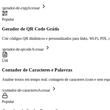
/
gerador-de-cnpj
Acessar
Popular
Gerador de QR Code Grátis
Crie códigos QR dinâmicos e personalizados para links, Wi-Fi, PIX, 
/
gerador-de-qrcode
Acessar
Útil
Contador de Caracteres e Palavras
Analise textos em tempo real: contagem de caracteres (com e sem espaç
/
contador-de-caracteres
Acessar
Popular