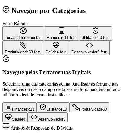
Navegar por Categorias
Filtro Rápido
Todas
83
ferramentas
Financeiro
11 ferr.
Utilitários
10 ferr.
Produtividade
53 ferr.
Saúde
4 ferr.
Desenvolvedor
5 ferr.
Navegue pelas Ferramentas Digitais
Selecione uma das categorias acima para listar as ferramentas
disponíveis ou use o campo de busca no topo para encontrar o
utilitário ideal de forma instantânea.
Financeiro
11
Utilitários
10
Produtividade
53
Saúde
4
Desenvolvedor
5
Artigos & Respostas de Dúvidas