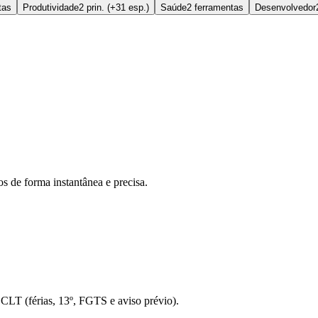
tas
Produtividade
2 prin. (+31 esp.)
Saúde
2 ferramentas
Desenvolvedor
s de forma instantânea e precisa.
o CLT (férias, 13º, FGTS e aviso prévio).