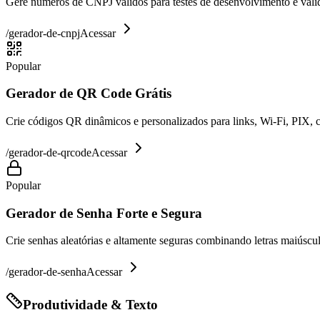
Gere números de CNPJ válidos para testes de desenvolvimento e valid
/
gerador-de-cnpj
Acessar
Popular
Gerador de QR Code Grátis
Crie códigos QR dinâmicos e personalizados para links, Wi-Fi, PIX, 
/
gerador-de-qrcode
Acessar
Popular
Gerador de Senha Forte e Segura
Crie senhas aleatórias e altamente seguras combinando letras maiúsc
/
gerador-de-senha
Acessar
Produtividade & Texto