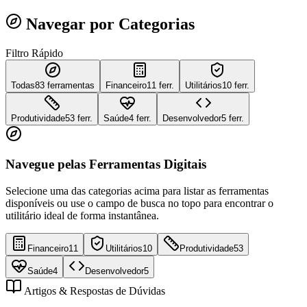
Navegar por Categorias
Filtro Rápido
Todas
83
ferramentas
Financeiro
11 ferr.
Utilitários
10 ferr.
Produtividade
53 ferr.
Saúde
4 ferr.
Desenvolvedor
5 ferr.
Navegue pelas Ferramentas Digitais
Selecione uma das categorias acima para listar as ferramentas
disponíveis ou use o campo de busca no topo para encontrar o
utilitário ideal de forma instantânea.
Financeiro
11
Utilitários
10
Produtividade
53
Saúde
4
Desenvolvedor
5
Artigos & Respostas de Dúvidas