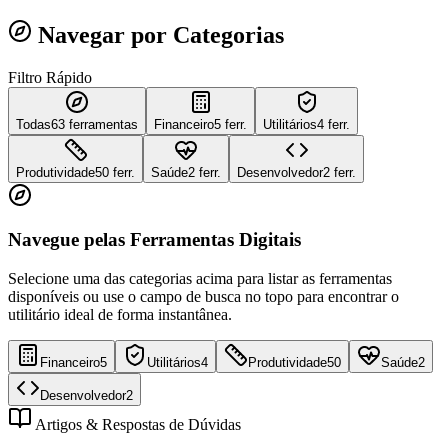
Navegar por Categorias
Filtro Rápido
Todas
63
ferramentas
Financeiro
5 ferr.
Utilitários
4 ferr.
Produtividade
50 ferr.
Saúde
2 ferr.
Desenvolvedor
2 ferr.
Navegue pelas Ferramentas Digitais
Selecione uma das categorias acima para listar as ferramentas
disponíveis ou use o campo de busca no topo para encontrar o
utilitário ideal de forma instantânea.
Financeiro
5
Utilitários
4
Produtividade
50
Saúde
2
Desenvolvedor
2
Artigos & Respostas de Dúvidas