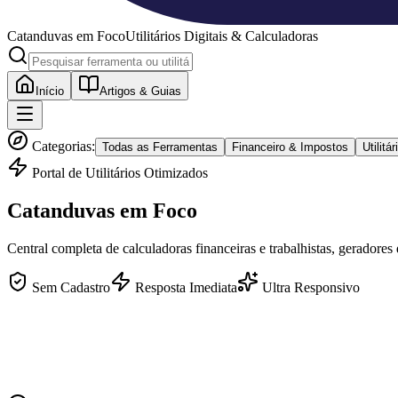
Catanduvas
em Foco
Utilitários Digitais & Calculadoras
Início
Artigos & Guias
Categorias:
Todas as Ferramentas
Financeiro & Impostos
Utilit
Portal de Utilitários Otimizados
Catanduvas
em Foco
Central completa de calculadoras financeiras e trabalhistas, geradores
Sem Cadastro
Resposta Imediata
Ultra Responsivo