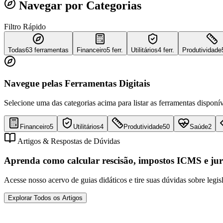
Navegar por Categorias
Filtro Rápido
Todas
63
ferramentas
Financeiro
5 ferr.
Utilitários
4 ferr.
Produtividade
Navegue pelas Ferramentas Digitais
Selecione uma das categorias acima para listar as ferramentas disponív
Financeiro
5
Utilitários
4
Produtividade
50
Saúde
2
Artigos & Respostas de Dúvidas
Aprenda como calcular rescisão, impostos ICMS e jur
Acesse nosso acervo de guias didáticos e tire suas dúvidas sobre legis
Explorar Todos os Artigos