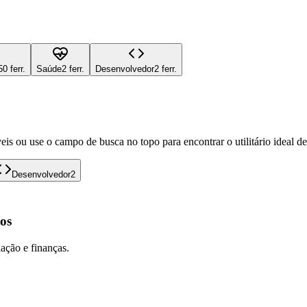
50 ferr.
Saúde
2 ferr.
Desenvolvedor
2 ferr.
eis ou use o campo de busca no topo para encontrar o utilitário ideal d
Desenvolvedor
2
os
lação e finanças.