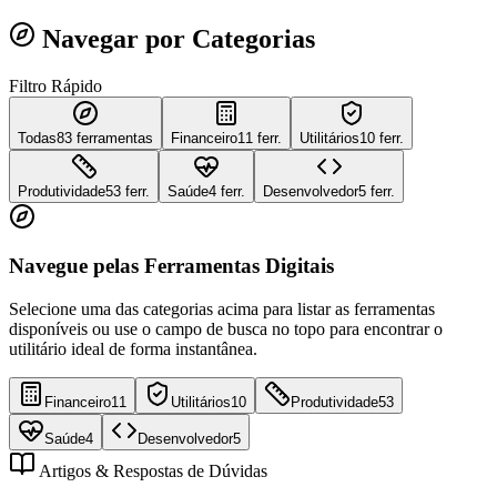
Navegar por Categorias
Filtro Rápido
Todas
83
ferramentas
Financeiro
11 ferr.
Utilitários
10 ferr.
Produtividade
53 ferr.
Saúde
4 ferr.
Desenvolvedor
5 ferr.
Navegue pelas Ferramentas Digitais
Selecione uma das categorias acima para listar as ferramentas
disponíveis ou use o campo de busca no topo para encontrar o
utilitário ideal de forma instantânea.
Financeiro
11
Utilitários
10
Produtividade
53
Saúde
4
Desenvolvedor
5
Artigos & Respostas de Dúvidas