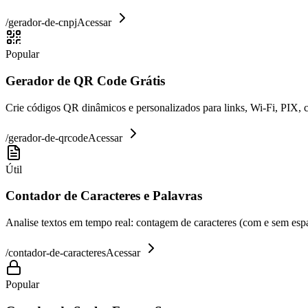
/
gerador-de-cnpj
Acessar
Popular
Gerador de QR Code Grátis
Crie códigos QR dinâmicos e personalizados para links, Wi-Fi, PIX, 
/
gerador-de-qrcode
Acessar
Útil
Contador de Caracteres e Palavras
Analise textos em tempo real: contagem de caracteres (com e sem espaç
/
contador-de-caracteres
Acessar
Popular