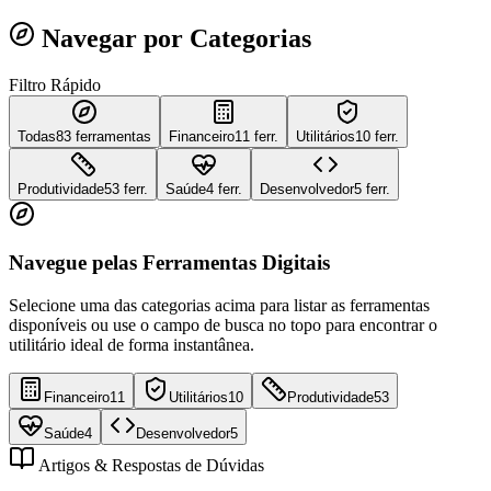
Navegar por Categorias
Filtro Rápido
Todas
83
ferramentas
Financeiro
11 ferr.
Utilitários
10 ferr.
Produtividade
53 ferr.
Saúde
4 ferr.
Desenvolvedor
5 ferr.
Navegue pelas Ferramentas Digitais
Selecione uma das categorias acima para listar as ferramentas
disponíveis ou use o campo de busca no topo para encontrar o
utilitário ideal de forma instantânea.
Financeiro
11
Utilitários
10
Produtividade
53
Saúde
4
Desenvolvedor
5
Artigos & Respostas de Dúvidas