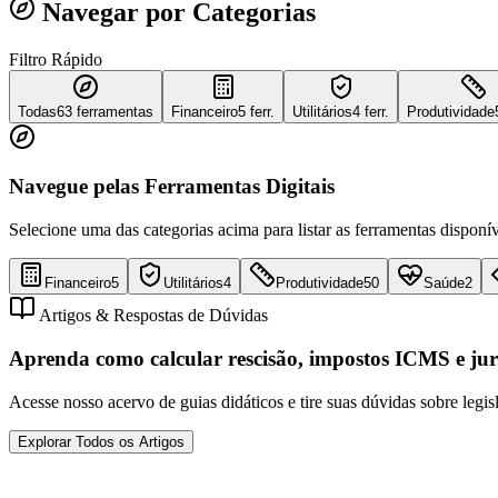
Navegar por Categorias
Filtro Rápido
Todas
63
ferramentas
Financeiro
5 ferr.
Utilitários
4 ferr.
Produtividade
Navegue pelas Ferramentas Digitais
Selecione uma das categorias acima para listar as ferramentas disponív
Financeiro
5
Utilitários
4
Produtividade
50
Saúde
2
Artigos & Respostas de Dúvidas
Aprenda como calcular rescisão, impostos ICMS e jur
Acesse nosso acervo de guias didáticos e tire suas dúvidas sobre legis
Explorar Todos os Artigos