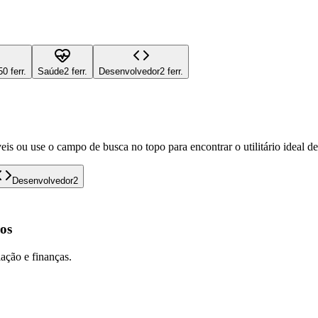
50 ferr.
Saúde
2 ferr.
Desenvolvedor
2 ferr.
eis ou use o campo de busca no topo para encontrar o utilitário ideal d
Desenvolvedor
2
os
lação e finanças.