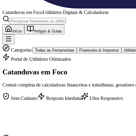
Catanduvas
em Foco
Utilitários Digitais & Calculadoras
Início
Artigos & Guias
Categorias:
Todas as Ferramentas
Financeiro & Impostos
Utilit
Portal de Utilitários Otimizados
Catanduvas
em Foco
Central completa de calculadoras financeiras e trabalhistas, geradores
Sem Cadastro
Resposta Imediata
Ultra Responsivo