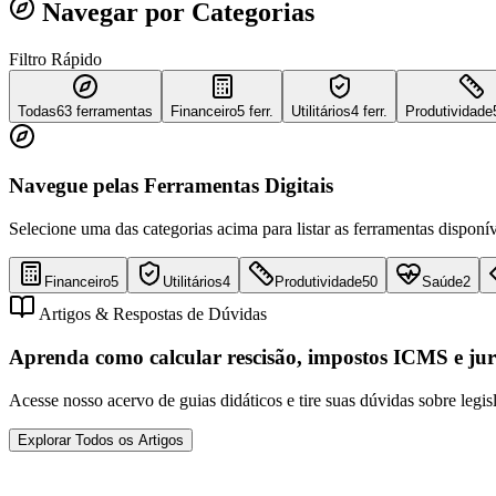
Navegar por Categorias
Filtro Rápido
Todas
63
ferramentas
Financeiro
5 ferr.
Utilitários
4 ferr.
Produtividade
Navegue pelas Ferramentas Digitais
Selecione uma das categorias acima para listar as ferramentas disponív
Financeiro
5
Utilitários
4
Produtividade
50
Saúde
2
Artigos & Respostas de Dúvidas
Aprenda como calcular rescisão, impostos ICMS e jur
Acesse nosso acervo de guias didáticos e tire suas dúvidas sobre legis
Explorar Todos os Artigos