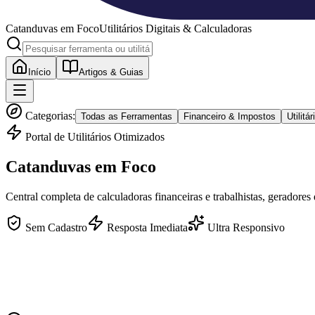
Catanduvas
em Foco
Utilitários Digitais & Calculadoras
Início
Artigos & Guias
Categorias:
Todas as Ferramentas
Financeiro & Impostos
Utilit
Portal de Utilitários Otimizados
Catanduvas
em Foco
Central completa de calculadoras financeiras e trabalhistas, geradores
Sem Cadastro
Resposta Imediata
Ultra Responsivo