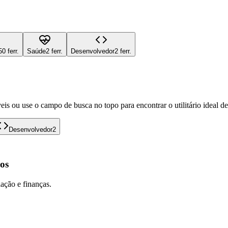
50 ferr.
Saúde
2 ferr.
Desenvolvedor
2 ferr.
eis ou use o campo de busca no topo para encontrar o utilitário ideal d
Desenvolvedor
2
os
lação e finanças.