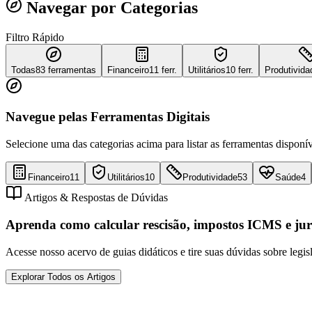
Navegar por Categorias
Filtro Rápido
Todas
83
ferramentas
Financeiro
11 ferr.
Utilitários
10 ferr.
Produtivida
Navegue pelas Ferramentas Digitais
Selecione uma das categorias acima para listar as ferramentas disponív
Financeiro
11
Utilitários
10
Produtividade
53
Saúde
4
Artigos & Respostas de Dúvidas
Aprenda como calcular rescisão, impostos ICMS e jur
Acesse nosso acervo de guias didáticos e tire suas dúvidas sobre legis
Explorar Todos os Artigos