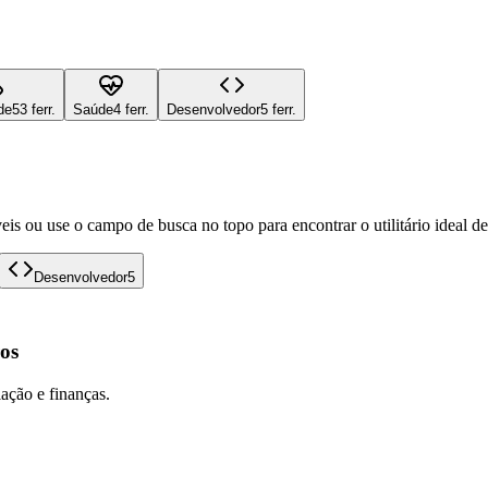
de
53 ferr.
Saúde
4 ferr.
Desenvolvedor
5 ferr.
eis ou use o campo de busca no topo para encontrar o utilitário ideal d
Desenvolvedor
5
os
lação e finanças.