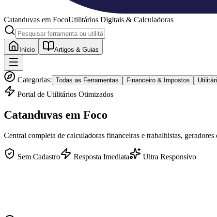
Catanduvas
em Foco
Utilitários Digitais & Calculadoras
Início
Artigos & Guias
Categorias:
Todas as Ferramentas
Financeiro & Impostos
Utilit
Portal de Utilitários Otimizados
Catanduvas
em Foco
Central completa de calculadoras financeiras e trabalhistas, geradores
Sem Cadastro
Resposta Imediata
Ultra Responsivo