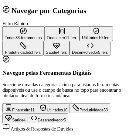
Navegar por Categorias
Filtro Rápido
Todas
83
ferramentas
Financeiro
11 ferr.
Utilitários
10 ferr.
Produtividade
53 ferr.
Saúde
4 ferr.
Desenvolvedor
5 ferr.
Navegue pelas Ferramentas Digitais
Selecione uma das categorias acima para listar as ferramentas
disponíveis ou use o campo de busca no topo para encontrar o
utilitário ideal de forma instantânea.
Financeiro
11
Utilitários
10
Produtividade
53
Saúde
4
Desenvolvedor
5
Artigos & Respostas de Dúvidas