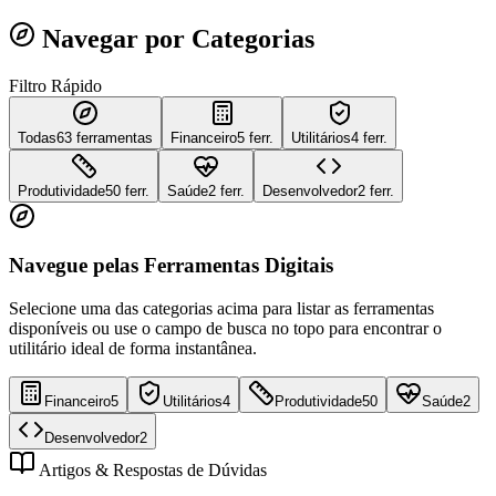
Navegar por Categorias
Filtro Rápido
Todas
63
ferramentas
Financeiro
5 ferr.
Utilitários
4 ferr.
Produtividade
50 ferr.
Saúde
2 ferr.
Desenvolvedor
2 ferr.
Navegue pelas Ferramentas Digitais
Selecione uma das categorias acima para listar as ferramentas
disponíveis ou use o campo de busca no topo para encontrar o
utilitário ideal de forma instantânea.
Financeiro
5
Utilitários
4
Produtividade
50
Saúde
2
Desenvolvedor
2
Artigos & Respostas de Dúvidas