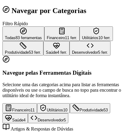
Navegar por Categorias
Filtro Rápido
Todas
83
ferramentas
Financeiro
11 ferr.
Utilitários
10 ferr.
Produtividade
53 ferr.
Saúde
4 ferr.
Desenvolvedor
5 ferr.
Navegue pelas Ferramentas Digitais
Selecione uma das categorias acima para listar as ferramentas
disponíveis ou use o campo de busca no topo para encontrar o
utilitário ideal de forma instantânea.
Financeiro
11
Utilitários
10
Produtividade
53
Saúde
4
Desenvolvedor
5
Artigos & Respostas de Dúvidas