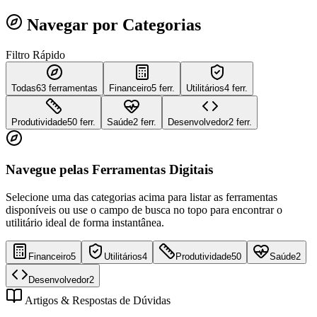
Navegar por Categorias
Filtro Rápido
Todas
63
ferramentas
Financeiro
5 ferr.
Utilitários
4 ferr.
Produtividade
50 ferr.
Saúde
2 ferr.
Desenvolvedor
2 ferr.
Navegue pelas Ferramentas Digitais
Selecione uma das categorias acima para listar as ferramentas
disponíveis ou use o campo de busca no topo para encontrar o
utilitário ideal de forma instantânea.
Financeiro
5
Utilitários
4
Produtividade
50
Saúde
2
Desenvolvedor
2
Artigos & Respostas de Dúvidas