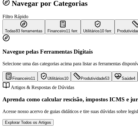
Navegar por Categorias
Filtro Rápido
Todas
83
ferramentas
Financeiro
11 ferr.
Utilitários
10 ferr.
Produtivida
Navegue pelas Ferramentas Digitais
Selecione uma das categorias acima para listar as ferramentas disponív
Financeiro
11
Utilitários
10
Produtividade
53
Saúde
4
Artigos & Respostas de Dúvidas
Aprenda como calcular rescisão, impostos ICMS e jur
Acesse nosso acervo de guias didáticos e tire suas dúvidas sobre legis
Explorar Todos os Artigos