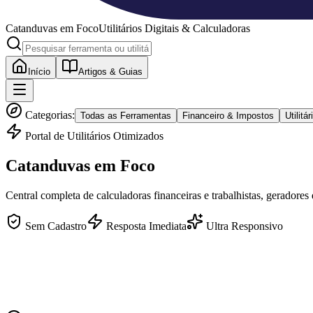
Catanduvas
em Foco
Utilitários Digitais & Calculadoras
Início
Artigos & Guias
Categorias:
Todas as Ferramentas
Financeiro & Impostos
Utilit
Portal de Utilitários Otimizados
Catanduvas
em Foco
Central completa de calculadoras financeiras e trabalhistas, geradores
Sem Cadastro
Resposta Imediata
Ultra Responsivo