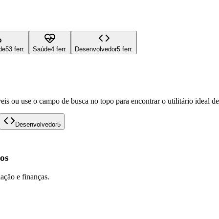
de
53 ferr.
Saúde
4 ferr.
Desenvolvedor
5 ferr.
eis ou use o campo de busca no topo para encontrar o utilitário ideal d
Desenvolvedor
5
os
lação e finanças.