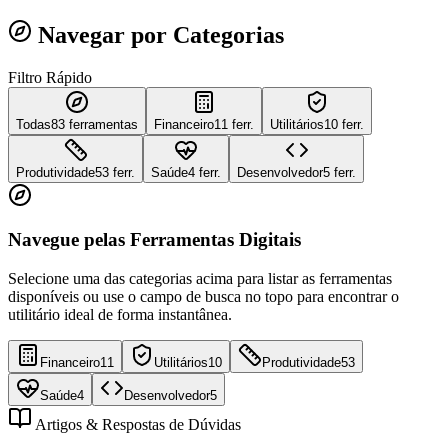
Navegar por Categorias
Filtro Rápido
Todas
83
ferramentas
Financeiro
11 ferr.
Utilitários
10 ferr.
Produtividade
53 ferr.
Saúde
4 ferr.
Desenvolvedor
5 ferr.
Navegue pelas Ferramentas Digitais
Selecione uma das categorias acima para listar as ferramentas
disponíveis ou use o campo de busca no topo para encontrar o
utilitário ideal de forma instantânea.
Financeiro
11
Utilitários
10
Produtividade
53
Saúde
4
Desenvolvedor
5
Artigos & Respostas de Dúvidas