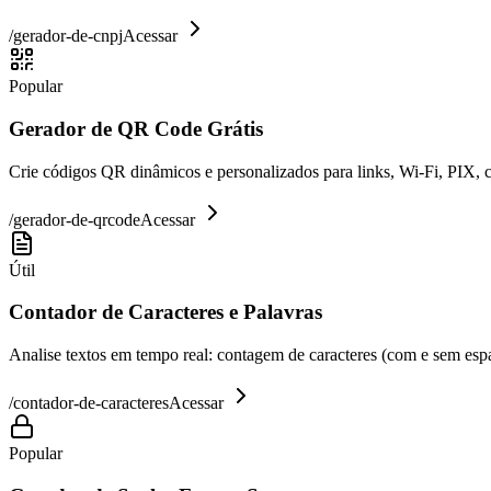
/
gerador-de-cnpj
Acessar
Popular
Gerador de QR Code Grátis
Crie códigos QR dinâmicos e personalizados para links, Wi-Fi, PIX, 
/
gerador-de-qrcode
Acessar
Útil
Contador de Caracteres e Palavras
Analise textos em tempo real: contagem de caracteres (com e sem espaç
/
contador-de-caracteres
Acessar
Popular